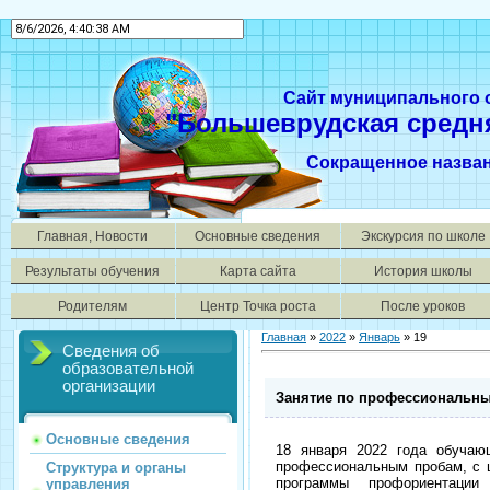
Сайт муниципального
"Большеврудская средн
Сокращенное назва
Главная, Новости
Основные сведения
Экскурсия по школе
Результаты обучения
Карта сайта
История школы
Родителям
Центр Точка роста
После уроков
Главная
»
2022
»
Январь
»
19
Сведения об
образовательной
организации
Занятие по профессиональн
Основные сведения
18 января 2022 года обучаю
профессиональным пробам, с 
Структура и органы
программы профориентации
управления