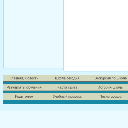
Главная, Новости
Школа сегодня
Экскурсия по школе
Результаты обучения
Карта сайта
История школы
Родителям
Учебный процесс
После уроков