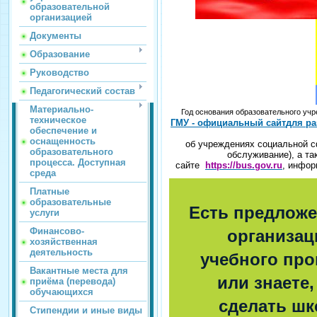
образовательной
организацией
Документы
Образование
Руководство
Педагогический состав
Материально-
Год основания образовательного у
техническое
ГМУ - официальный сайт
для р
обеспечение и
оснащенность
об учреждениях социальной с
образовательного
обслуживание),
а та
процесса. Доступная
сайте
https://bus.gov.ru
,
информ
среда
Платные
образовательные
Есть предложе
услуги
Финансово-
организац
хозяйственная
деятельность
учебного про
Вакантные места для
или знаете,
приёма (перевода)
обучающихся
сделать шк
Стипендии и иные виды