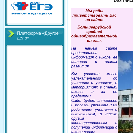
Балтийс
Мы рады
приветствовать Вас
на сайте
Большеврудской
средней
Платформа «Другое
общеобразовательной
дело»
школы.
На нашем сайте
представлена
информация о школе, ее
истории и планах
развития.
Вы узнаете много
увлекательного об
учителях и учениках, о
мероприятиях в стенах
школы и за ее
пределами.
Сайт будет интересен
и полезен ученикам и их
родителям, учителям и
выпускникам, а также
другим
заинтересованным в
получении информации о
школе лицам.