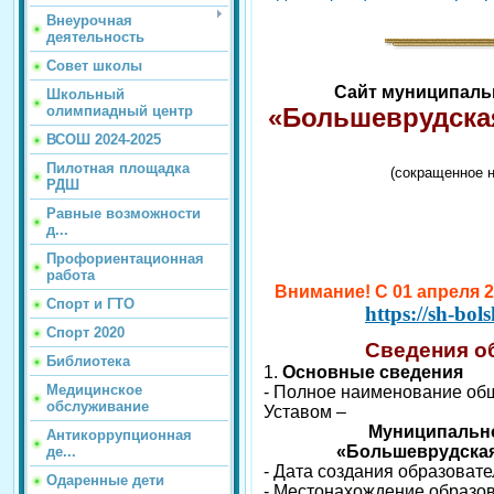
Внеурочная
деятельность
Совет школы
Сайт муниципаль
Школьный
«Большеврудска
олимпиадный центр
ВСОШ 2024-2025
Пилотная площадка
(сокращенное 
РДШ
Равные возможности
д...
Профориентационная
работа
Внимание! С 01 апреля 
Спорт и ГТО
https://sh-bo
Спорт 2020
Сведения о
Библиотека
1.
Основные сведения
Медицинское
- Полное наименование общ
обслуживание
Уставом
–
Муниципальн
Антикоррупционная
«Большеврудская
де...
- Дата создания образовате
Одаренные дети
- Местонахождение образов