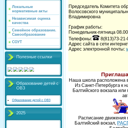
Председатель Комитета об
Локальные
нормативные акты
Волосовского муниципальн
Владимировна
Независимая оценка
качества
График работы:
Семейное образование.
Понедельник-пятница 08.00-
Самообразование
Телефоны:
8(813)73-21-
СОУТ
Адрес сайта в сети интерне
Адрес электронной почты:
Полезные ссылки
Приглаша
Наша школа расположена в 1
Образование детей с
Из Санкт-Петербурга к н
ОВЗ
Балтийского вокзала или м
ав
Образование детей с ОВЗ
2025
Расписание движения 
Балтийский вокзал,
РАС