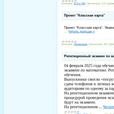
Категория:
ЕГЭ и ГИА
|
Просмотров:
123
|
Добав
Проект "Классная карта"
Проект "Классная карта".
Уважа
...
Читать дальше »
Категория:
Объявления
|
Просмотров:
443
|
Доб
Репетиционный экзамен по м
04 февраля 2025 года обуча
экзамене по математике. Ре
обучения.
Выпускники смогли «погруз
сдача телефонов и личных в
аудиториям по одному за па
На репетиционном экзамене
процедурой проведения экз
будут на экзамене.
На репетиционном
...
Читат