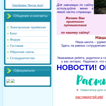
Для навигации по сайту
Платформа "Другое дело"
используйте меню в
левой части страницы.
Общение и контакты
Желаем Вам
приятного
путешествия
Электронная приёмная
по нашему сайту!
Блог
Наша
Форум
Наша школа – удивит
Здесь на равных сотрудничаю
Гостевая
Обратная связь
Уважаемые ребята, родители и го
Сотрудничество
у вас интерес.
Надеемся, что и
НОВОСТИ! 
Официально
растимдетей.рф/