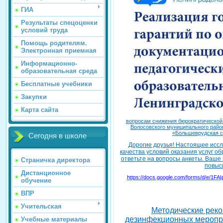
ГИА
Результаты спецоценки
условий труда
Помощь родителям.
Электронная приемная
Информационно-
образовательная среда
Бесплатные учебники
Закупки
Карта сайта
вопросам снижения бюрократической 
Волосовского муниципального райо
«Большеврудская с
Сегодня в школе
Дорогие друзья! Настоящее ис
качества условий оказания услуг 
ответьте на вопросы анкеты. Ваше
Страничка директора
повыси
Дистанционное
https://docs.google.com/forms/d/e
обучение
ВПР
Учительская
Методические реко
дезинфекционных меропр
Учебные материалы