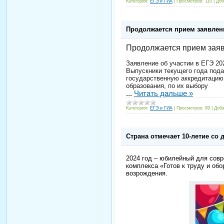
Категория:
ЕГЭ и ГИА
|
Просмотров:
110
|
Доб
Продолжается прием заявлени
Продолжается прием заяв
Заявление об участии в ЕГЭ 20
Выпускники текущего года пода
государственную аккредитацию
образования, по их выбору
...
Читать дальше »
Категория:
ЕГЭ и ГИА
|
Просмотров:
99
|
Доба
Страна отмечает 10-летие со
2024 год – юбилейный для совр
комплекса «Готов к труду и обо
возрождения.