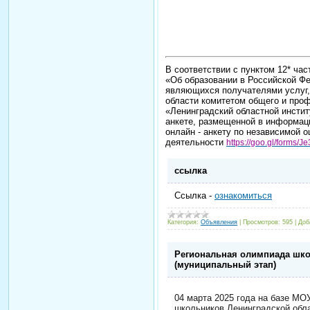
В соответствии с пунктом 12* час
«Об образовании в Российской Фе
являющихся получателями услуг,
области комитетом общего и про
«Ленинградский областной инстит
анкете, размещенной в информац
онлайн - анкету по независимой 
деятельности
https://goo.gl/forms
ссылка
Ссылка -
ознакомиться
Категория:
Объявления
|
Просмотров:
595
|
Доб
Региональная олимпиада шко
(муниципальный этап)
04 марта 2025 года на базе М
школьников Ленинградской обла