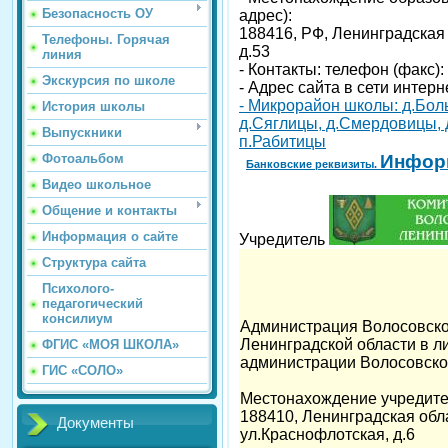
Безопасность ОУ
адрес):
188416, РФ, Ленинградская 
Телефоны. Горячая
д.53
линия
- Контакты: телефон (факс):
Экскурсия по школе
- Адрес сайта в сети интерн
- Микрорайон школы: д.Бол
История школы
д.Сяглицы, д.Смердовицы, д
Выпускники
п.Рабитицы
Инфор
Фотоальбом
Банковские реквизиты.
Видео школьное
Общение и контакты
Информация о сайте
Учредитель
Структура сайта
Психолого-
педагогический
консилиум
Администрация Волосовско
Ленинградской области в л
ФГИС «МОЯ ШКОЛА»
администрации Волосовско
ГИС «СОЛО»
Местонахождение учредите
188410, Ленинградская обла
Документы
ул.Краснофлотская, д.6