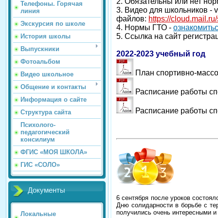
2. Обязательны или нет но
Телефоны. Горячая
3. Видео для школьников -
линия
файлов:
https://cloud.mai
Экскурсия по школе
4. Нормы ГТО -
ознакомить
5. Ссылка на сайт регистр
История школы
Выпускники
2022-2023 учебный год
Фотоальбом
План спортивно-массо
Видео школьное
Общение и контакты
Расписание работы сп
Информация о сайте
Расписание работы сп
Структура сайта
Психолого-
педагогический
консилиум
ФГИС «МОЯ ШКОЛА»
ГИС «СОЛО»
Документы
6 сентября после уроков состоя
Дню солидарности в борьбе с тер
получились очень интересными и
Локальные