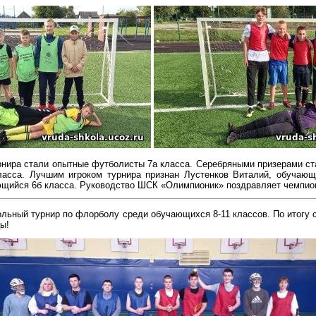
рнира стали опытные футболисты 7а класса. Серебряными призерами ст
ласса. Лучшим игроком турнира признан Лустенков Виталий, обучающ
ющийся 6б класса.
Руководство ШСК «Олимпионик» поздравляет чемпион
кольный турнир по флорболу среди обучающихся 8-11 классов.
По итогу 
цы!