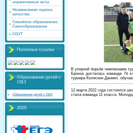
нормативные акты
Независимая оценка
качества
Семейное образование.
Самообразование
СОУТ
Полезные ссылки
В упорной борьбе чемпионами ту
Бронза досталась команде 7б к
Образование детей с
турнира Коляскин Даниил, обуча
ОВЗ
12 марта 2022 года состоялся ш
стала команда 11 класса. Молод
Образование детей с ОВЗ
2025