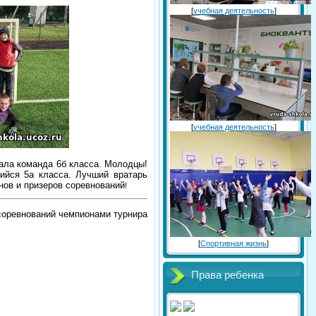
[
учебная деятельность
]
[
учебная деятельность
]
ала команда 6б класса. Молодцы!
ийся 5а класса. Лучший вратарь
ов и призеров соревнований
!
соревнований чемпионами турнира
[
Спортивная жизнь
]
Права ребенка