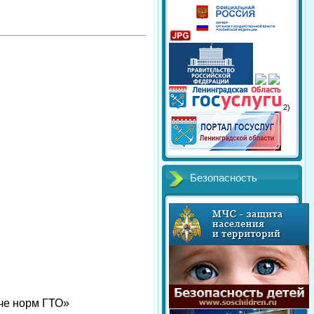
2)
Безопасность
аче норм ГТО
»