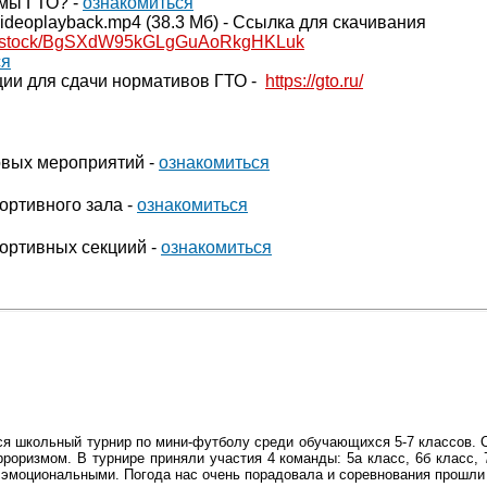
рмы ГТО? -
ознакомиться
videoplayback.mp4
(38.3 Мб) -
Ссылка для скачивания
l.ru/stock/BgSXdW95kGLgGuAoRkgHKLuk
ся
ации для сдачи нормативов ГТО -
https://gto.ru/
вых мероприятий -
ознакомиться
ортивного зала -
ознакомиться
ортивных секциий -
ознакомиться
лся школьный турнир по мини-футболу среди обучающихся 5-7 классов. 
роризмом. В турнире приняли участия 4 команды: 5а класс, 6б класс, 
 эмоциональными. Погода нас очень порадовала и соревнования прошли