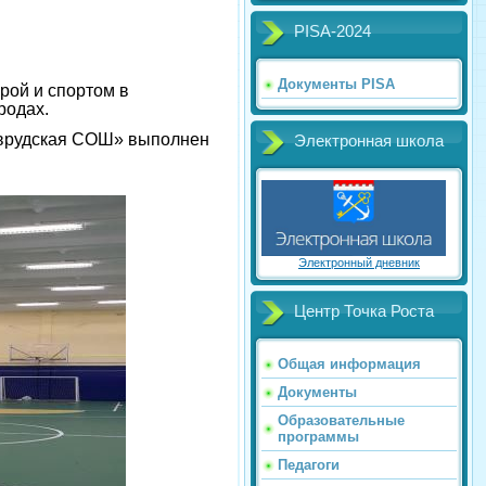
PISA-2024
Документы PISA
рой и спортом в
родах.
шеврудская СОШ» выполнен
Электронная школа
Электронный дневник
Центр Точка Роста
Общая информация
Документы
Образовательные
программы
Педагоги