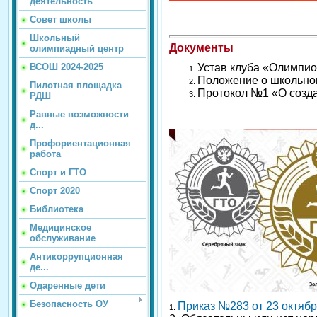
деятельность
Совет школы
Школьный
Документы
олимпиадный центр
Устав клуба
«Олимпио
ВСОШ 2024-2025
Положение о школьно
Пилотная площадка
Протокол №1 «О созд
РДШ
Равные возможности
д...
Профориентационная
работа
Спорт и ГТО
Спорт 2020
Библиотека
Медицинское
обслуживание
Антикоррупционная
де...
Одаренные дети
Безопасность ОУ
Приказ №283 от 23 октябр
1.