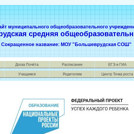
айт муниципального общеобразовательного учрежден
рудская средняя общеобразовательн
Сокращенное название: МОУ "Большеврудская СОШ"
Доска Почёта
Расписание
ЕГЭ и ГИА
Учащимся
Родителям
Центр Точка роста