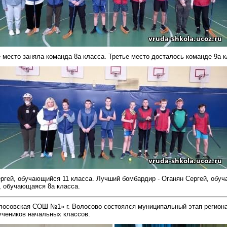
 место заняла команда 8а класса. Третье место досталось команде 9а 
ергей, обучающийся 11 класса. Лучший бомбардир - Оганян Сергей, обу
л, обучающаяся 8а класса.
лосовская СОШ №1» г. Волосово состоялся муниципальный этап регион
учеников начальных классов.