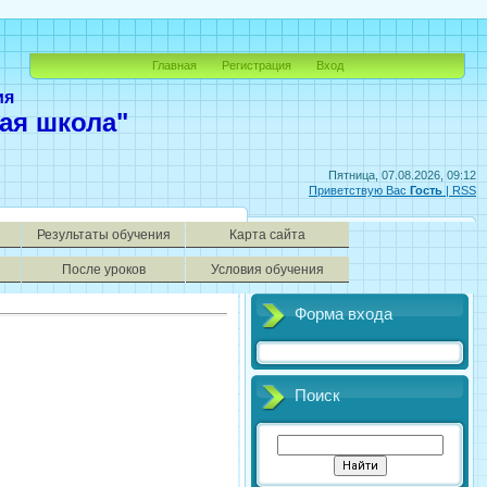
Главная
Регистрация
Вход
ия
ая школа"
Пятница, 07.08.2026, 09:12
Приветствую Вас
Гость
|
RSS
Результаты обучения
Карта сайта
После уроков
Условия обучения
Форма входа
Поиск