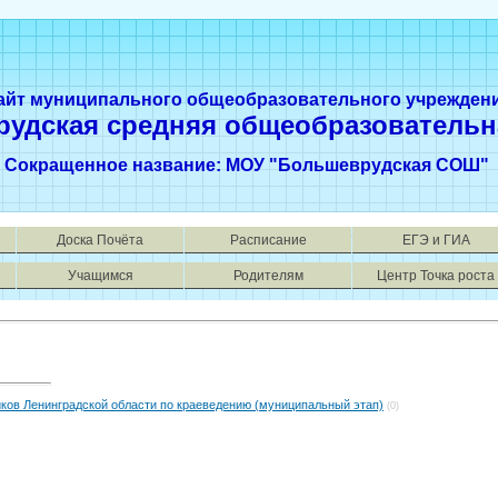
айт муниципального общеобразовательного учрежден
рудская средняя общеобразовательн
Сокращенное название: МОУ "Большеврудская СОШ"
Доска Почёта
Расписание
ЕГЭ и ГИА
Учащимся
Родителям
Центр Точка роста
ков Ленинградской области по краеведению (муниципальный этап)
(0)