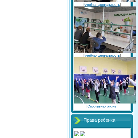
[
учебная деятельность
]
[
учебная деятельность
]
[
Спортивная жизнь
]
Права ребенка