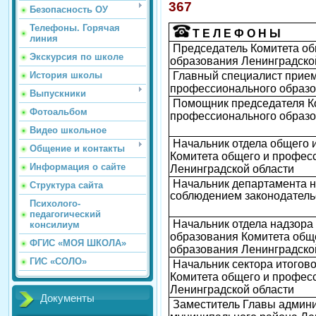
367
Безопасность ОУ
Телефоны. Горячая
Т Е Л Е Ф О Н Ы
линия
Председатель Комитета об
Экскурсия по школе
образования Ленинградско
Главный специалист прием
История школы
профессионального образо
Выпускники
Помощник председателя Ко
Фотоальбом
профессионального образо
Видео школьное
Начальник отдела общего 
Общение и контакты
Комитета общего и профес
Информация о сайте
Ленинградской области
Начальник департамента н
Структура сайта
соблюдением законодатель
Психолого-
педагогический
Начальник отдела надзора 
консилиум
образования Комитета общ
ФГИС «МОЯ ШКОЛА»
образования Ленинградско
ГИС «СОЛО»
Начальник сектора итогов
Комитета общего и профес
Ленинградской области
Документы
Заместитель Главы админи