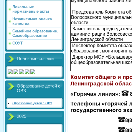
муниципального района Ле
Локальные
нормативные акты
Председатель Комитета об
Волосовского муниципальн
Независимая оценка
области
качества
Заместитель председателя
Семейное образование.
администрации Волосовско
Самообразование
Ленинградской области
СОУТ
Инспектор Комитета образ
образования, мониторинг к
Директор МОУ «Большевру
Полезные ссылки
общеобразовательная шко
Комитет общего и пр
Ленинградской облас
Образование детей с
ОВЗ
«Горячая линия»
:
Телефоны
«
горячей 
Образование детей с ОВЗ
государственного эк
2025
8(8
8(