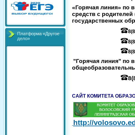
«
Горячая линия» по 
средств с родителей 
государственных обр
8(8
Платформа «Другое
дело»
8(
8(
"Горячая линия" по 
общеобразовательны
8
(
САЙТ КОМИТЕТА ОБРАЗ
http://volosovo.