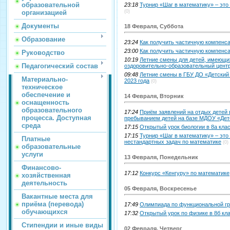
образовательной
23:18
Турнир «Шаг в математику» – это
(0)
организацией
Документы
18 Февраля, Суббота
Образование
23:24
Как получить частичную компенсац
23:00
Как получить частичную компенсац
Руководство
10:19
Летние смены для детей, имеющих
Педагогический состав
оздоровительно-образовательный цент
09:48
Летние смены в ГБУ ДО «Детский
Материально-
2023 года
(0)
техническое
обеспечение и
14 Февраля, Вторник
оснащенность
образовательного
17:24
Приём заявлений на отдых детей 
процесса. Доступная
пребыванием детей на базе МДОУ «Дет
среда
17:15
Открытый урок биологии в 8а кла
17:15
Турнир «Шаг в математику» – эт
Платные
нестандартных задач по математике
(0)
образовательные
услуги
13 Февраля, Понедельник
Финансово-
17:12
Конкурс «Кенгуру» по математике
хозяйственная
деятельность
05 Февраля, Воскресенье
Вакантные места для
приёма (перевода)
17:49
Олимпиада по функциональной гра
обучающихся
17:32
Открытый урок по физике в 8б кл
Стипендии и иные виды
02 Февраля, Четверг