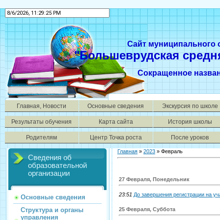
Сайт муниципального
"Большеврудская средн
Сокращенное назва
Главная, Новости
Основные сведения
Экскурсия по школе
Результаты обучения
Карта сайта
История школы
Родителям
Центр Точка роста
После уроков
Главная
»
2023
»
Февраль
Сведения об
образовательной
организации
27 Февраля, Понедельник
23:51
До завершения регистрации на уч
Основные сведения
25 Февраля, Суббота
Структура и органы
управления