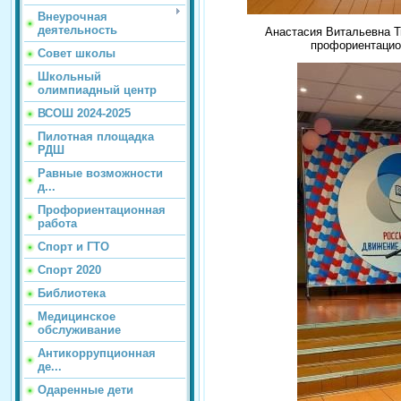
Внеурочная
деятельность
Анастасия Витальевна Т
профориентацион
Совет школы
Школьный
олимпиадный центр
ВСОШ 2024-2025
Пилотная площадка
РДШ
Равные возможности
д...
Профориентационная
работа
Спорт и ГТО
Спорт 2020
Библиотека
Медицинское
обслуживание
Антикоррупционная
де...
Одаренные дети