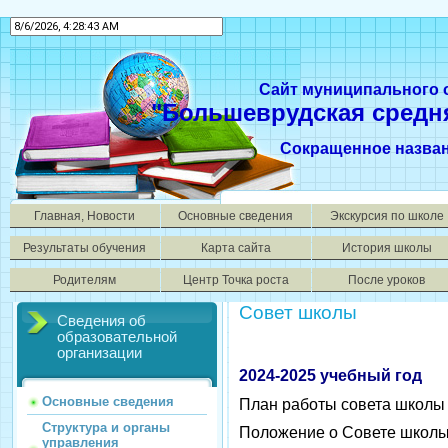
Сайт муниципального
"Большеврудская средн
Сокращенное назва
Главная, Новости
Основные сведения
Экскурсия по школе
Результаты обучения
Карта сайта
История школы
Родителям
Центр Точка роста
После уроков
Совет школы
Сведения об
образовательной
организации
2024-2025 учебный год
Основные сведения
План работы совета школы
Структура и органы
Положение о Совете школ
управления