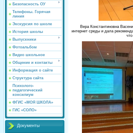
Безопасность ОУ
Телефоны. Горячая
линия
Экскурсия по школе
Вера Константиновна Васени
интернет среды и дала рекоменда
История школы
что
Выпускники
Фотоальбом
Видео школьное
Общение и контакты
Информация о сайте
Структура сайта
Психолого-
педагогический
консилиум
ФГИС «МОЯ ШКОЛА»
ГИС «СОЛО»
Документы