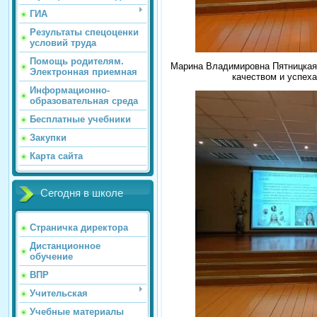
ГИА
Результаты спецоценки
условий труда
Помощь родителям.
Марина Владимировна Пятницкая,
Электронная приемная
качеством и успех
Информационно-
образовательная среда
Бесплатные учебники
Закупки
Карта сайта
Сегодня в школе
Страничка директора
Дистанционное
обучение
ВПР
Учительская
Учебные материалы