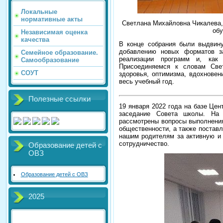
Локальные
нормативные акты
Светлана Михайловна Чикалева,
об
Независимая оценка
качества
В конце собрания были выдвину
добавлению новых форматов за
Семейное образование.
реализации программ и, как 
Самообразование
Присоединяемся к словам Све
СОУТ
здоровья, оптимизма, вдохновен
весь учебный год.
Полезные ссылки
19 января 2022 года на базе Це
заседание Совета школы.
На 
рассмотрены вопросы выполнения
общественности, а также постав
нашим родителям за активную и
сотрудничество.
Образование детей с
ОВЗ
Образование детей с ОВЗ
2025