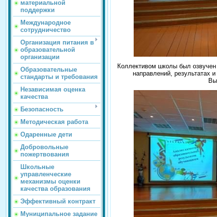
материальной
поддержки
Международное
сотрудничество
Организация питания в
образовательной
организации
Коллективом школы был озвучен 
Образовательные
направлений, результатах и
стандарты и требования
Вы
Независимая оценка
качества
Безопасность
Методическая работа
Одаренные дети
Добровольные
пожертвования
Школьные
управленческие
механизмы оценки
качества образования
Эффективный контракт
Муниципальное задание