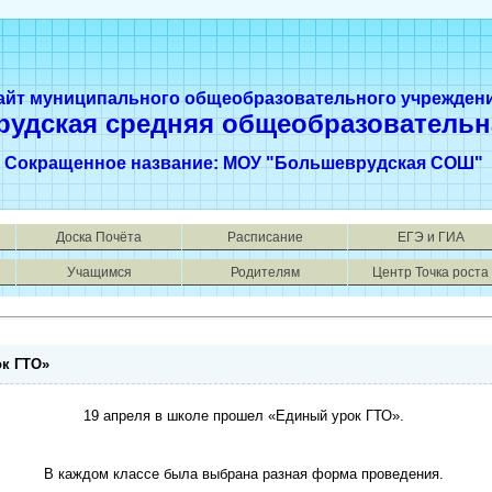
айт муниципального общеобразовательного учрежден
рудская средняя общеобразовательн
Сокращенное название: МОУ "Большеврудская СОШ"
Доска Почёта
Расписание
ЕГЭ и ГИА
Учащимся
Родителям
Центр Точка роста
к ГТО»
19 апреля в школе прошел «Единый урок ГТО».
В каждом классе была выбрана разная форма проведения.