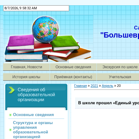
С
"Большев
Главная, Новости
Основные сведения
Экскурсия по школе
История школы
Приёмная (контакты)
Учительская
Главная
»
2021
»
Апрель
»
20
Сведения об
образовательной
организации
В школе прошел «Единый уро
Основные сведения
Структура и органы
управления
образовательной
организацией