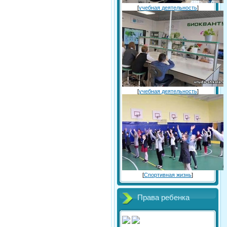
[
учебная деятельность
]
[
учебная деятельность
]
[
Спортивная жизнь
]
Права ребенка