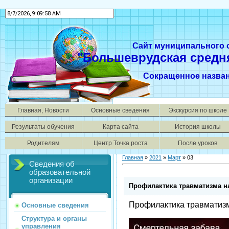
Сайт муниципального
"Большеврудская средн
Сокращенное назва
Главная, Новости
Основные сведения
Экскурсия по школе
Результаты обучения
Карта сайта
История школы
Родителям
Центр Точка роста
После уроков
Главная
»
2021
»
Март
»
03
Сведения об
образовательной
организации
Профилактика травматизма н
Профилактика травматизм
Основные сведения
Структура и органы
управления