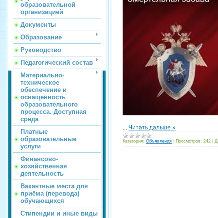
образовательной
организацией
Документы
Образование
Руководство
Педагогический состав
Материально-
техническое
обеспечение и
оснащенность
образовательного
процесса. Доступная
среда
...
Читать дальше »
Платные
образовательные
Категория:
Объявления
|
Просмотров:
242
|
Д
услуги
Финансово-
хозяйственная
деятельность
Вакантные места для
приёма (перевода)
обучающихся
Стипендии и иные виды